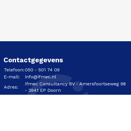
Contactgegevens
Telefoon:
050 - 501 74 09
E-mail:
info@ifmec.nl
Ifmec Consultancy BV - Amersfoortseweg 98
Adres:
- 3941 EP Doorn
Schrijf je in voor onze
nieuwsbrief
en volg ons ook op
social media:
Privacy & Algemene voorwaarden