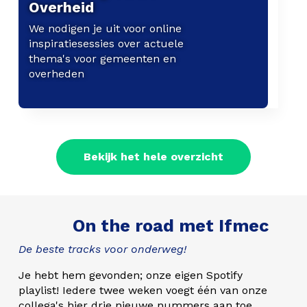
Overheid
We nodigen je uit voor online
inspiratiesessies over actuele
thema's voor gemeenten en
overheden
Bekijk het hele overzicht
On the road met Ifmec
De beste tracks voor onderweg!
Je hebt hem gevonden; onze eigen Spotify
playlist! Iedere twee weken voegt één van onze
collega's hier drie nieuwe nummers aan toe.