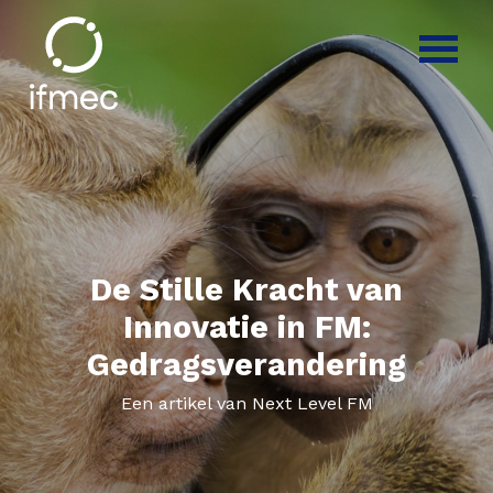
De Stille Kracht van
Innovatie in FM:
Gedragsverandering
Een artikel van Next Level FM