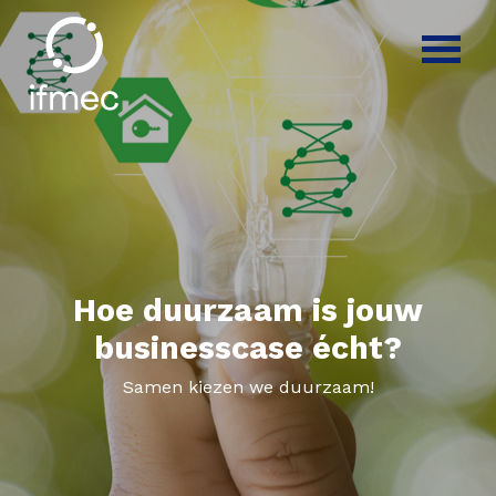
Hoe duurzaam is jouw
businesscase écht?
Samen kiezen we duurzaam!